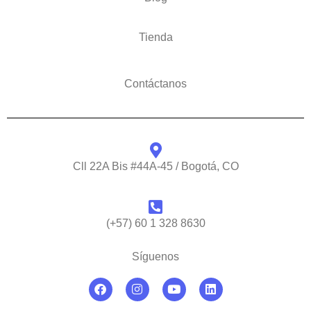
Tienda
Contáctanos
Cll 22A Bis #44A-45 / Bogotá, CO
(+57) 60 1 328 8630
Síguenos
F
I
Y
L
a
n
o
i
c
s
u
n