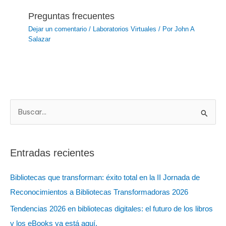
Preguntas frecuentes
Dejar un comentario
/
Laboratorios Virtuales
/ Por
John A
Salazar
B
u
s
Entradas recientes
c
a
Bibliotecas que transforman: éxito total en la II Jornada de
r
Reconocimientos a Bibliotecas Transformadoras 2026
:
Tendencias 2026 en bibliotecas digitales: el futuro de los libros
y los eBooks ya está aquí.