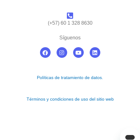
(+57) 60 1 328 8630
Síguenos
F
I
Y
L
a
n
o
i
c
s
u
n
e
t
t
k
b
a
u
e
o
g
b
d
Políticas de tratamiento de datos.
o
r
e
i
k
a
n
m
Términos y condiciones de uso del sitio web