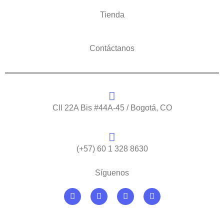
Tienda
Contáctanos
Cll 22A Bis #44A-45 / Bogotá, CO
(+57) 60 1 328 8630
Síguenos
F
I
Y
L
a
n
o
i
c
s
u
n
e
t
t
k