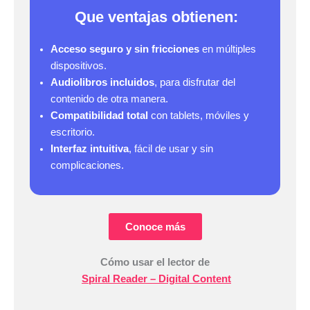
Que ventajas obtienen:
Acceso seguro y sin fricciones
en múltiples
dispositivos.
Audiolibros incluidos
, para disfrutar del
contenido de otra manera.
Compatibilidad total
con tablets, móviles y
escritorio.
Interfaz intuitiva
, fácil de usar y sin
complicaciones.
Conoce más
Cómo usar el lector de
Spiral Reader – Digital Content