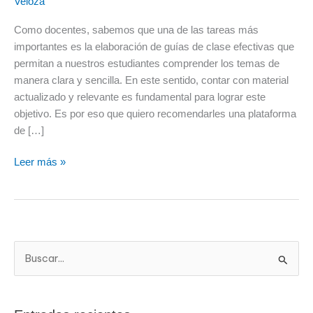
Veloza
con
material
Como docentes, sabemos que una de las tareas más
actualizado
importantes es la elaboración de guías de clase efectivas que
en
permitan a nuestros estudiantes comprender los temas de
el
manera clara y sencilla. En este sentido, contar con material
aula
actualizado y relevante es fundamental para lograr este
objetivo. Es por eso que quiero recomendarles una plataforma
de […]
Leer más »
B
u
s