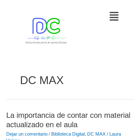
Ir
Menú
al
contenido
DC MAX
La importancia de contar con material
La
importancia
actualizado en el aula
de
Dejar un comentario
/
Biblioteca Digital
,
DC MAX
/
Laura
contar