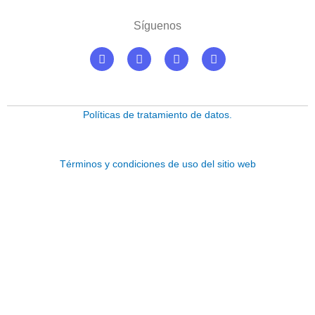
Síguenos
F
I
Y
L
a
n
o
i
c
s
u
n
e
t
t
k
b
a
u
e
o
g
b
d
Políticas de tratamiento de datos.
o
r
e
i
k
a
n
m
Términos y condiciones de uso del sitio web