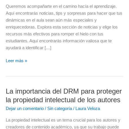
rompes
Queremos acompañarte en el camino hacía el aprendizaje.
el
Aquí encontrarás noticias, tips y sorpresas para hacer que tus
hielo
dinámicas en el aula sean aún más especiales y
en
enriquecedoras. Explora esta sección de noticias y elige los
clase?
recursos más efectivos para romper el hielo con tus
estudiantes. Aquí encontrarás información valiosa que te
ayudará a identificar […]
Leer más »
La importancia del DRM para proteger
La
importancia
la propiedad intelectual de los autores
del
Dejar un comentario
/
Sin categoría
/
Laura Veloza
DRM
para
La propiedad intelectual es un tema crucial para los autores y
proteger
creadores de contenido académico, ya que su trabajo puede