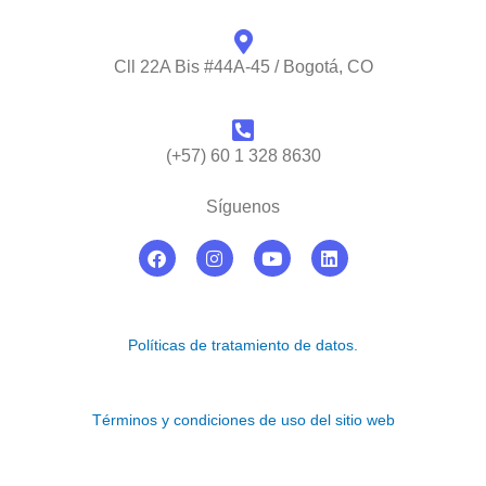
Cll 22A Bis #44A-45 / Bogotá, CO
(+57) 60 1 328 8630
Síguenos
F
I
Y
L
a
n
o
i
c
s
u
n
e
t
t
k
b
a
u
e
o
g
b
d
Políticas de tratamiento de datos.
o
r
e
i
k
a
n
m
Términos y condiciones de uso del sitio web