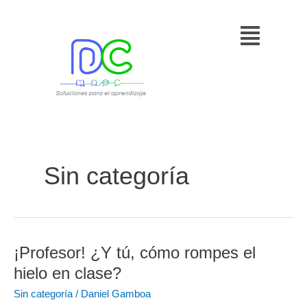
Ir
Menú
al
contenido
Sin categoría
¡Profesor! ¿Y tú, cómo rompes el
¡Profesor!
¿Y
hielo en clase?
tú,
Sin categoría
/
Daniel Gamboa
cómo