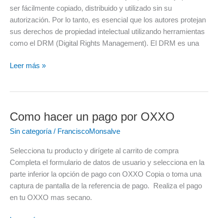
la
ser fácilmente copiado, distribuido y utilizado sin su
propiedad
autorización. Por lo tanto, es esencial que los autores protejan
intelectual
sus derechos de propiedad intelectual utilizando herramientas
de
como el DRM (Digital Rights Management). El DRM es una
los
autores
Leer más »
Como hacer un pago por OXXO
Como
hacer
Sin categoría
/
FranciscoMonsalve
un
pago
Selecciona tu producto y dirígete al carrito de compra
por
Completa el formulario de datos de usuario y selecciona en la
OXXO
parte inferior la opción de pago con OXXO Copia o toma una
captura de pantalla de la referencia de pago. Realiza el pago
en tu OXXO mas secano.