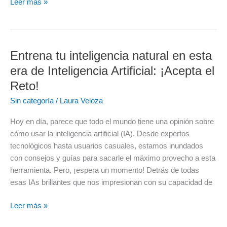
Leer más »
Entrena tu inteligencia natural en esta
Entrena
tu
era de Inteligencia Artificial: ¡Acepta el
inteligencia
Reto!
natural
Sin categoría
/
Laura Veloza
en
esta
Hoy en día, parece que todo el mundo tiene una opinión sobre
era
cómo usar la inteligencia artificial (IA). Desde expertos
de
tecnológicos hasta usuarios casuales, estamos inundados
Inteligencia
con consejos y guías para sacarle el máximo provecho a esta
Artificial:
herramienta. Pero, ¡espera un momento! Detrás de todas
¡Acepta
esas IAs brillantes que nos impresionan con su capacidad de
el
Reto!
Leer más »