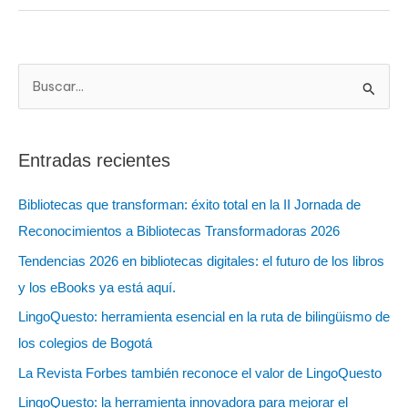
B
u
s
Entradas recientes
c
a
Bibliotecas que transforman: éxito total en la II Jornada de
r
Reconocimientos a Bibliotecas Transformadoras 2026
:
Tendencias 2026 en bibliotecas digitales: el futuro de los libros
y los eBooks ya está aquí.
LingoQuesto: herramienta esencial en la ruta de bilingüismo de
los colegios de Bogotá
La Revista Forbes también reconoce el valor de LingoQuesto
LingoQuesto: la herramienta innovadora para mejorar el