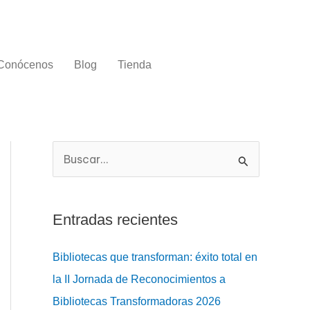
Conócenos
Blog
Tienda
B
u
s
Entradas recientes
c
a
Bibliotecas que transforman: éxito total en
r
la II Jornada de Reconocimientos a
:
Bibliotecas Transformadoras 2026