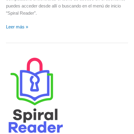
puedes acceder desde allí o buscando en el menú de inicio
“Spiral Reader”.
Leer más »
Conoce
la
nueva
versión
de
Spiral
Reader