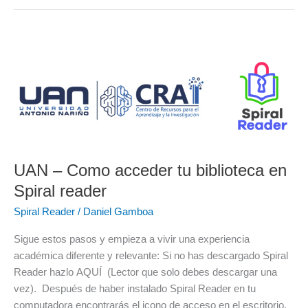
UAN
–
Como
acceder
tu
biblioteca
en
Spiral
UAN – Como acceder tu biblioteca en
reader
Spiral reader
Spiral Reader
/
Daniel Gamboa
Sigue estos pasos y empieza a vivir una experiencia
académica diferente y relevante: Si no has descargado Spiral
Reader hazlo AQUÍ (Lector que solo debes descargar una
vez). Después de haber instalado Spiral Reader en tu
computadora encontrarás el icono de acceso en el escritorio,