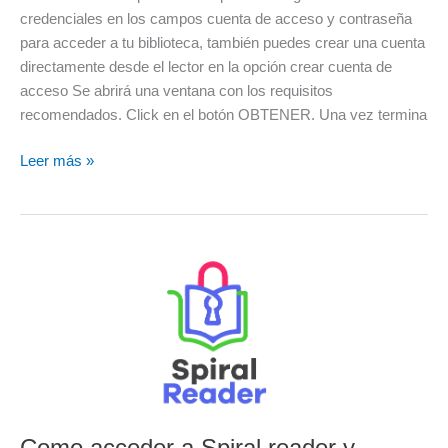
credenciales en los campos cuenta de acceso y contraseña
para acceder a tu biblioteca, también puedes crear una cuenta
directamente desde el lector en la opción crear cuenta de
acceso Se abrirá una ventana con los requisitos
recomendados. Click en el botón OBTENER. Una vez termina
Leer más »
Como
acceder
a
Spiral
reader
y
canjear
mis
Como acceder a Spiral reader y