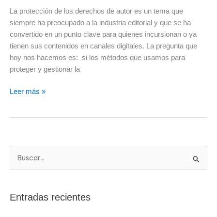
la
La protección de los derechos de autor es un tema que
evolución
siempre ha preocupado a la industria editorial y que se ha
del
convertido en un punto clave para quienes incursionan o ya
DRM?
tienen sus contenidos en canales digitales. La pregunta que
hoy nos hacemos es: si los métodos que usamos para
proteger y gestionar la
Leer más »
B
u
s
Entradas recientes
c
a