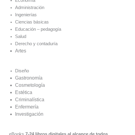
Economía
Administración
Ingenierías
Ciencias básicas
Educación – pedagogía
Salud
Derecho y contaduría
Artes
Diseño
Gastronomía
Cosmetología
Estética
Criminalística
Enfermería
Investigación
eBooks
7-24 libros digitales al alcance de todos