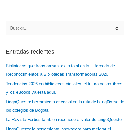
B
u
s
Entradas recientes
c
a
Bibliotecas que transforman: éxito total en la II Jornada de
r
Reconocimientos a Bibliotecas Transformadoras 2026
:
Tendencias 2026 en bibliotecas digitales: el futuro de los libros
y los eBooks ya está aquí.
LingoQuesto: herramienta esencial en la ruta de bilingüismo de
los colegios de Bogotá
La Revista Forbes también reconoce el valor de LingoQuesto
LingoQuesto: la herramienta innovadora para mejorar el