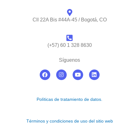
Cll 22A Bis #44A-45 / Bogotá, CO
(+57) 60 1 328 8630
Síguenos
F
I
Y
L
a
n
o
i
c
s
u
n
e
t
t
k
b
a
u
e
o
g
b
d
Políticas de tratamiento de datos.
o
r
e
i
k
a
n
m
Términos y condiciones de uso del sitio web