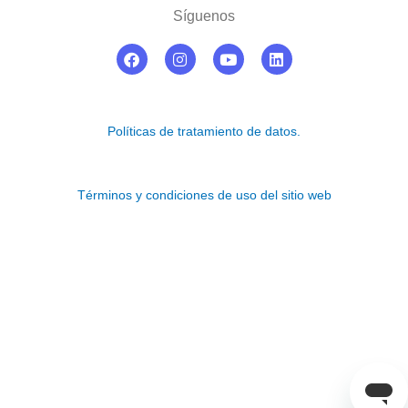
Síguenos
F
I
Y
L
a
n
o
i
c
s
u
n
e
t
t
k
b
a
u
e
o
g
b
d
Políticas de tratamiento de datos.
o
r
e
i
k
a
n
m
Términos y condiciones de uso del sitio web