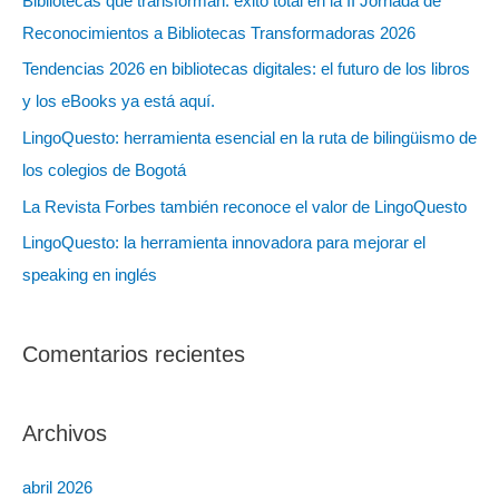
Bibliotecas que transforman: éxito total en la II Jornada de
r
Reconocimientos a Bibliotecas Transformadoras 2026
:
Tendencias 2026 en bibliotecas digitales: el futuro de los libros
y los eBooks ya está aquí.
LingoQuesto: herramienta esencial en la ruta de bilingüismo de
los colegios de Bogotá
La Revista Forbes también reconoce el valor de LingoQuesto
LingoQuesto: la herramienta innovadora para mejorar el
speaking en inglés
Comentarios recientes
Archivos
abril 2026