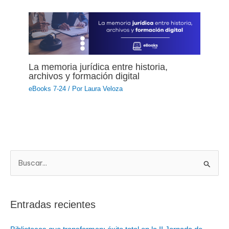
La memoria jurídica entre historia,
archivos y formación digital
eBooks 7-24
/ Por
Laura Veloza
B
u
s
Entradas recientes
c
a