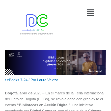
Ir
Menú
al
contenido
/
eBooks 7-24
/ Por
Laura Veloza
Bogotá, abril de 2025
– En el marco de la Feria Internacional
del Libro de Bogotá (FILBo), se llevó a cabo con gran éxito el
evento
“Bibliotecas en Acción Digital”
, una iniciativa
organizada por
Digital Content
, con el apoyo de la
Cámara