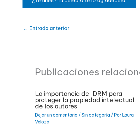
¿Te unes? Tu cerebro te lo agradecerá.
←
Entrada anterior
Publicaciones relacio
La importancia del DRM para
proteger la propiedad intelectual
de los autores
Dejar un comentario
/
Sin categoría
/ Por
Laura
Veloza