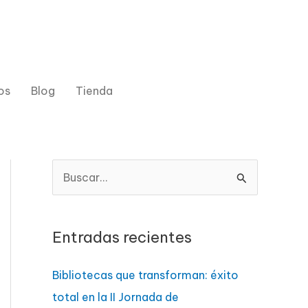
os
Blog
Tienda
B
u
s
Entradas recientes
c
a
Bibliotecas que transforman: éxito
r
total en la II Jornada de