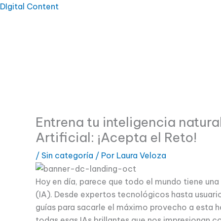
Ir
DIgital Content
al
contenido
Entrena tu inteligencia natura
Artificial: ¡Acepta el Reto!
/
Sin categoría
/ Por
Laura Veloza
Hoy en día, parece que todo el mundo tiene una o
(IA). Desde expertos tecnológicos hasta usuar
guías para sacarle el máximo provecho a esta h
todas esas IAs brillantes que nos impresionan co