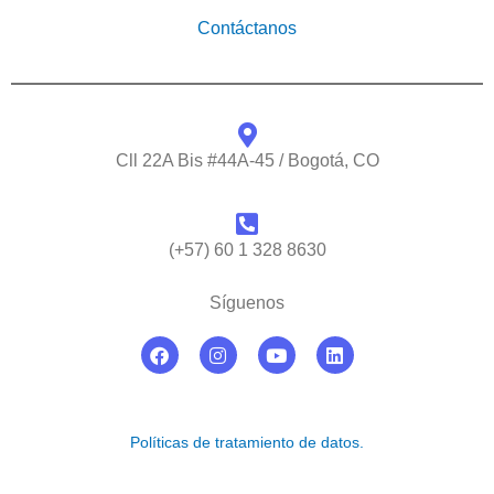
Contáctanos
Cll 22A Bis #44A-45 / Bogotá, CO
(+57) 60 1 328 8630
Síguenos
F
I
Y
L
a
n
o
i
c
s
u
n
e
t
t
k
b
a
u
e
o
g
b
d
Políticas de tratamiento de datos.
o
r
e
i
k
a
n