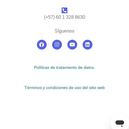
(+57) 60 1 328 8630
Síguenos
F
I
Y
L
a
n
o
i
c
s
u
n
e
t
t
k
b
a
u
e
o
g
b
d
Políticas de tratamiento de datos.
o
r
e
i
k
a
n
m
Términos y condiciones de uso del sitio web