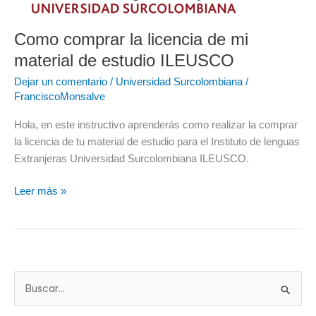
de
mi
Como comprar la licencia de mi
material
material de estudio ILEUSCO
de
estudio
Dejar un comentario
/
Universidad Surcolombiana
/
ILEUSCO
FranciscoMonsalve
Hola, en este instructivo aprenderás como realizar la comprar
la licencia de tu material de estudio para el Instituto de lenguas
Extranjeras Universidad Surcolombiana ILEUSCO.
Leer más »
B
u