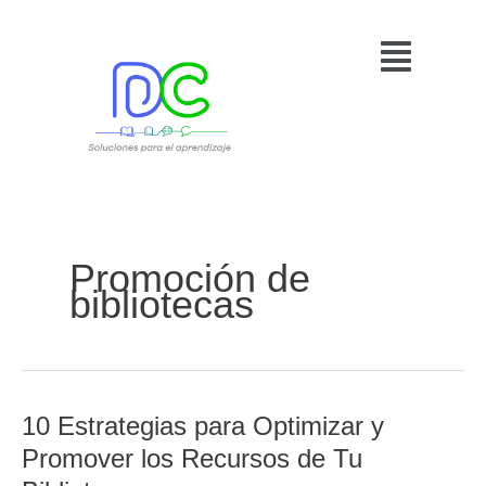
Ir
Menú
al
contenido
Promoción de
bibliotecas
10 Estrategias para Optimizar y
10
Estrategias
Promover los Recursos de Tu
para