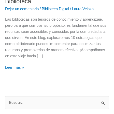
Biblioteca
Optimizar
Dejar un comentario
/
Biblioteca Digital
/
Laura Veloza
y
Promover
Las bibliotecas son tesoros de conocimiento y aprendizaje,
los
pero para que cumplan su propósito, es fundamental que sus
Recursos
recursos sean accesibles y conocidos por la comunidad a la
de
que sirven. En este blog, exploraremos 10 estrategias que
Tu
como bibliotecario puedes implementar para optimizar tus
Biblioteca
recursos y promoverlos de manera efectiva. ¡Acompáñanos
en este viaje hacia […]
Leer más »
B
u