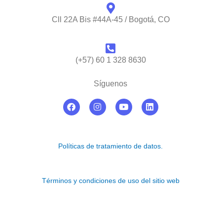
Cll 22A Bis #44A-45 / Bogotá, CO
(+57) 60 1 328 8630
Síguenos
F
I
Y
L
a
n
o
i
c
s
u
n
e
t
t
k
b
a
u
e
o
g
b
d
Políticas de tratamiento de datos.
o
r
e
i
k
a
n
m
Términos y condiciones de uso del sitio web