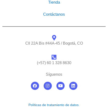
Tienda
Contáctanos
Cll 22A Bis #44A-45 / Bogotá, CO
(+57) 60 1 328 8630
Síguenos
F
I
Y
L
a
n
o
i
c
s
u
n
e
t
t
k
b
a
u
e
o
g
b
d
Políticas de tratamiento de datos.