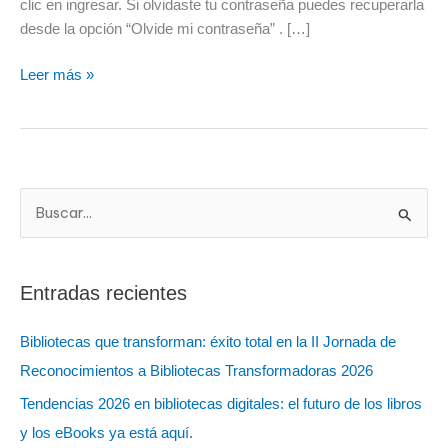
clic en ingresar. Si olvidaste tu contraseña puedes recuperarla
desde la opción “Olvide mi contraseña” . […]
Leer más »
B
u
s
Entradas recientes
c
a
Bibliotecas que transforman: éxito total en la II Jornada de
r
Reconocimientos a Bibliotecas Transformadoras 2026
:
Tendencias 2026 en bibliotecas digitales: el futuro de los libros
y los eBooks ya está aquí.