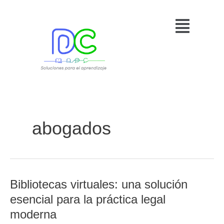
Ir
Menú
al
contenido
abogados
Bibliotecas virtuales: una solución
Bibliotecas
virtuales:
esencial para la práctica legal
una
moderna
solución