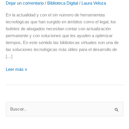
Dejar un comentario
/
Biblioteca Digital
/
Laura Veloza
esencial
para
En la actualidad y con el sin número de herramientas
la
tecnológicas que han surgido en ámbitos como el legal, los
práctica
bufetes de abogados necesitan contar con actualización
legal
permanente y con soluciones que les ayuden a optimizar
moderna
tiempos. En este sentido las bibliotecas virtuales son una de
las soluciones tecnológicas más útiles para el desarrollo de
[…]
Leer más »
B
u
s