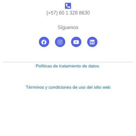
(+57) 60 1 328 8630
Síguenos
F
I
Y
L
a
n
o
i
c
s
u
n
e
t
t
k
b
a
u
e
o
g
b
d
Políticas de tratamiento de datos.
o
r
e
i
k
a
n
m
Términos y condiciones de uso del sitio web