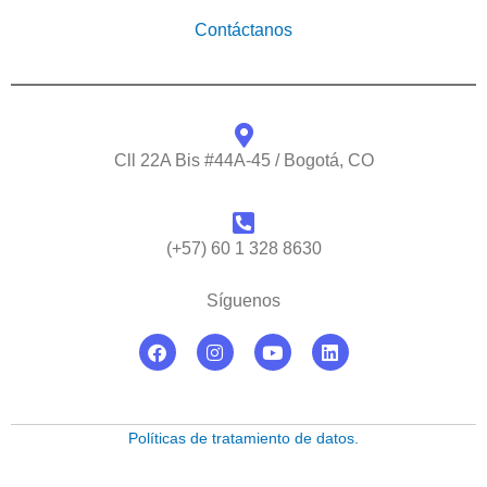
Contáctanos
Cll 22A Bis #44A-45 / Bogotá, CO
(+57) 60 1 328 8630
Síguenos
F
I
Y
L
a
n
o
i
c
s
u
n
e
t
t
k
b
a
u
e
o
g
b
d
Políticas de tratamiento de datos.
o
r
e
i
k
a
n