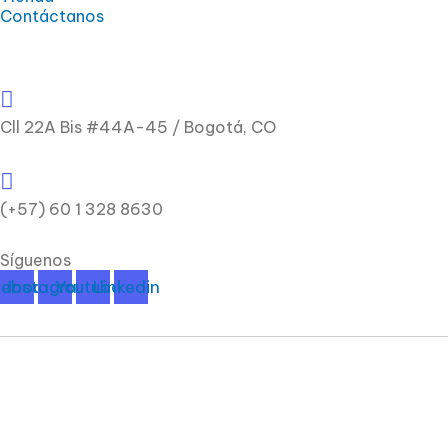
Contáctanos
Cll 22A Bis #44A-45 / Bogotá, CO
(+57) 60 1 328 8630
Síguenos
cebook
Instagram
Youtube
Linkedin